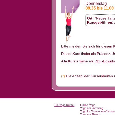
Donnerstag
09.35 bis 11.00
Ort:
"Neues Tanz
Kursgebühren:
Bitte melden Sie sich für diesen 
Dieser Kurs findet als Präsenz-Unt
Alle Kurstermine als
PDF-Downlo
(*)
Die Anzahl der Kurseinheiten k
Die Yoga Kurse:
Online-Yoga
Yoga am Vormittag
Yoga für Seniorinnen/Senior
Yoga am Abend