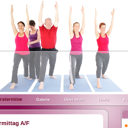
rstermine
Galerie
Über mich
Links
Ko
mittag A/F