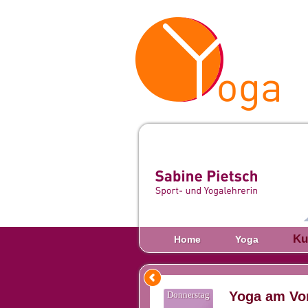
Ku
Home
Yoga
Yoga am Vor
Donnerstag