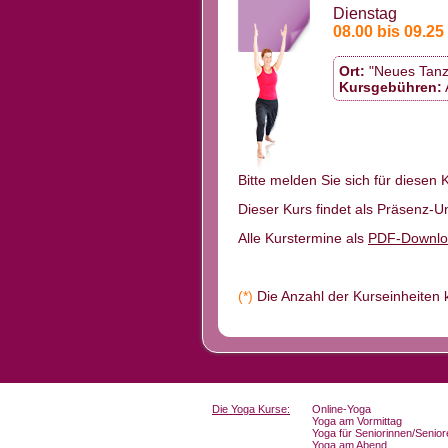
Dienstag
08.00 bis 09.25
Ort:
"Neues Tanz
Kursgebühren:
Bitte melden Sie sich für diesen 
Dieser Kurs findet als Präsenz-Unt
Alle Kurstermine als
PDF-Downlo
(*)
Die Anzahl der Kurseinheiten k
Die Yoga Kurse:
Online-Yoga
Yoga am Vormittag
Yoga für Seniorinnen/Senior
Yoga am Abend