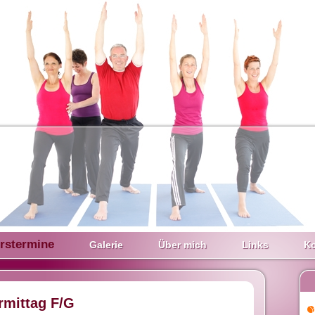
rstermine
Galerie
Über mich
Links
Ko
rmittag F/G