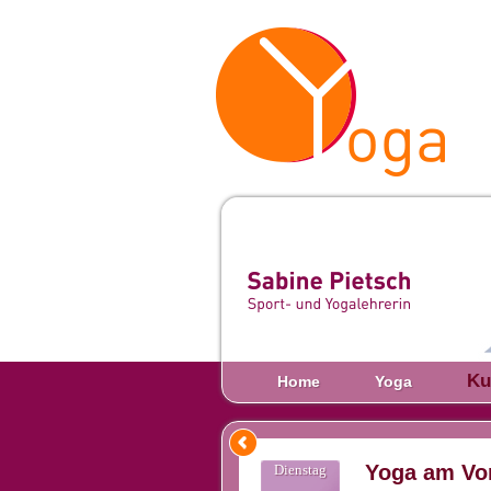
Ku
Home
Yoga
Yoga am Vo
Dienstag